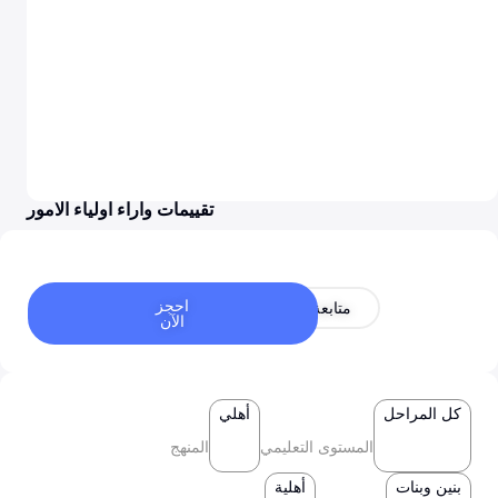
تقييمات واراء اولياء الامور
احجز
متابعة
الآن
كل المراحل
أهلي
المستوى التعليمي
المنهج
بنين وبنات
أهلية